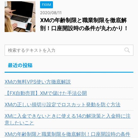
FXXM
2020/08/11
XMの年齢制限と職業制限を徹底解
剖！口座開設時の条件が丸わかり！
最近の投稿
XMの無料VPS使い方徹底解説
【FX自動売買】XMで儲けた手法公開
XMの正しい損切り設定でロスカット発動を防ぐ方法
XMに入金できないときに使える14の解決策と入金時に注
意したいこと
XMの年齢制限と職業制限を徹底解剖！口座開設時の条件