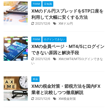
FXXM
豆知識
XMのドル円スプレッドをSTP口座を
利用して大幅に安くする方法
2021/12/6
XMドル円
FXXM
ログインできない
XMの会員ページ・MT4/5にログイン
できない原因と解決手段
2021/12/6
XMのMT4/MT5ログインできな
い
税金
XMの税金対策・節税方法を国内FX
業者と比較しつつ徹底解説
2021/12/6
XM税金対策