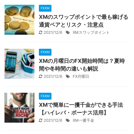
FXXM
XMのスワップポイントで最も稼げる
通貨ペアとリスク・注意点
2021/12/6
XMスワップポイント
FXXM
XMの月曜日のFX開始時間は？夏時
間や冬時間の違いも解説
2021/12/6
FX月曜日
FXXM
XMで簡単に一攫千金ができる手法
【ハイレバ・ボーナス活用】
2021/12/6
XM一攫千金